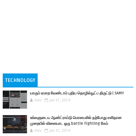
TECHNOLOGY
யாரும் ஏமாற வேண்டாம் புதிய தொழில்நுட்ப திருட்டு | SAMY
mev
Jan 31, 2019
உங்களுடைய ஆண்ட்ராய்டு மொபைலில் தற்போது எளிதான
முறையில் விளையாட ஒரு battle fighting கேம்
mev
Jan 31, 2019