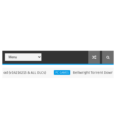
 (v14216215 & ALL DLCs)
Bellwright Torrent Download (v
PC GAMES