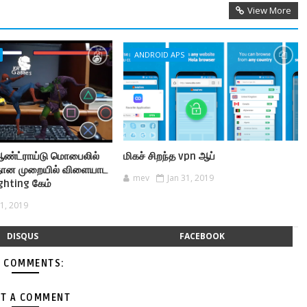
View More
ANDROID APS
ண்ட்ராய்டு மொபைலில்
மிகச் சிறந்த vpn ஆப்
தான முறையில் விளையாட
mev
Jan 31, 2019
ghting கேம்
31, 2019
DISQUS
FACEBOOK
 COMMENTS:
T A COMMENT