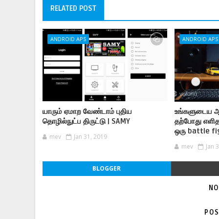
RELATED POST
ANDROID APS
ANDROID APS
யாரும் ஏமாற வேண்டாம் புதிய
உங்களுடைய ஆ
தொழில்நுட்ப திருட்டு | SAMY
தற்போது எளி
ஒரு battle fi
mev
Jan 31, 2019
mev
Jan 
BLOGGER
NO
POS