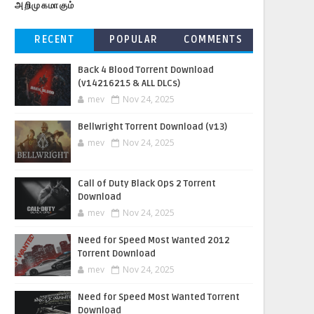
அறிமுகமாகும்
RECENT
POPULAR
COMMENTS
Back 4 Blood Torrent Download
(v14216215 & ALL DLCs)
mev
Nov 24, 2025
Bellwright Torrent Download (v13)
mev
Nov 24, 2025
Call of Duty Black Ops 2 Torrent
Download
mev
Nov 24, 2025
Need for Speed Most Wanted 2012
Torrent Download
mev
Nov 24, 2025
Need for Speed Most Wanted Torrent
Download