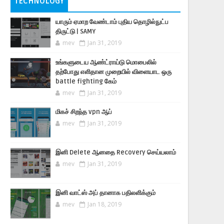
TECHNOLOGY
யாரும் ஏமாற வேண்டாம் புதிய தொழில்நுட்ப
திருட்டு | SAMY
mev
Jan 31, 2019
உங்களுடைய ஆண்ட்ராய்டு மொபைலில்
தற்போது எளிதான முறையில் விளையாட ஒரு
battle fighting கேம்
mev
Jan 31, 2019
மிகச் சிறந்த vpn ஆப்
mev
Jan 31, 2019
இனி Delete ஆனதை Recovery செய்யலாம்
mev
Jan 31, 2019
இனி வாட்ஸ் அப் தானாக பதிலளிக்கும்
mev
Jan 18, 2019