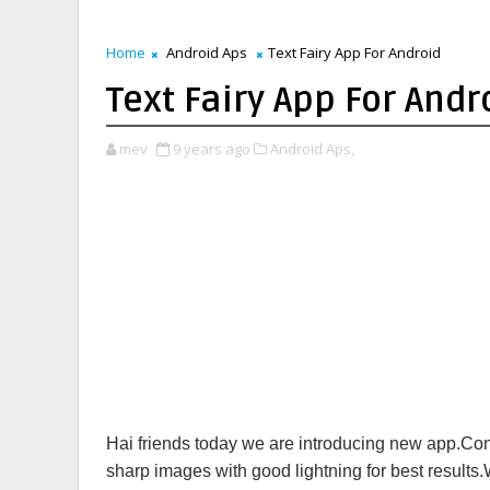
Home
Android Aps
Text Fairy App For Android
Text Fairy App For Andr
mev
9 years ago
Android Aps,
Hai friends today we are introducing new app.Con
sharp images with good lightning for best result