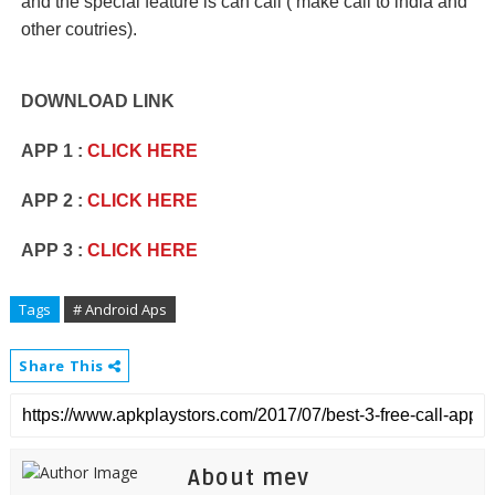
and the special feature is can call ( make call to india and
other coutries).
DOWNLOAD LINK
APP 1 :
CLICK HERE
APP 2 :
CLICK HERE
APP 3 :
CLICK HERE
Tags
# Android Aps
Share This
About mev