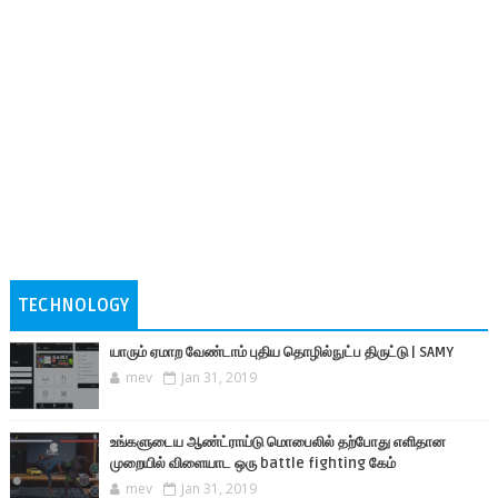
TECHNOLOGY
யாரும் ஏமாற வேண்டாம் புதிய தொழில்நுட்ப திருட்டு | SAMY
mev
Jan 31, 2019
உங்களுடைய ஆண்ட்ராய்டு மொபைலில் தற்போது எளிதான
முறையில் விளையாட ஒரு battle fighting கேம்
mev
Jan 31, 2019