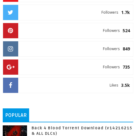
1.7k
Followers
524
Followers
849
Followers
735
Followers
3.5k
Likes
POPULAR
Back 4 Blood Torrent Download (v14216215
& ALL DLCs)