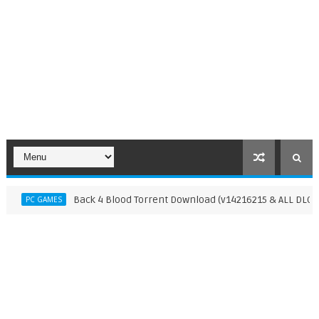
Back 4 Blood Torrent Download (v14216215 & ALL DLCs)
PC GAMES