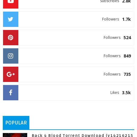
2.8k
Subscribes
1.7k
Followers
524
Followers
849
Followers
735
Followers
3.5k
Likes
POPULAR
Back 4 Blood Torrent Download (v14216215