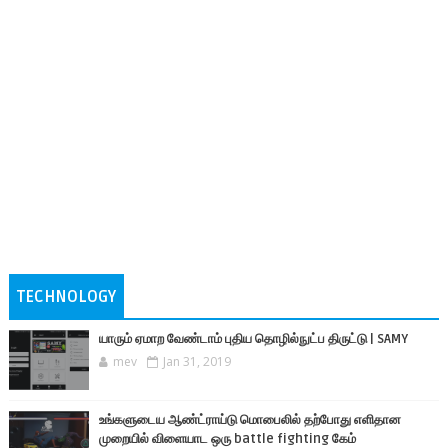
TECHNOLOGY
யாரும் ஏமாற வேண்டாம் புதிய தொழில்நுட்ப திருட்டு | SAMY
mev
Jan 31, 2019
உங்களுடைய ஆண்ட்ராய்டு மொபைலில் தற்போது எளிதான
முறையில் விளையாட ஒரு battle fighting கேம்