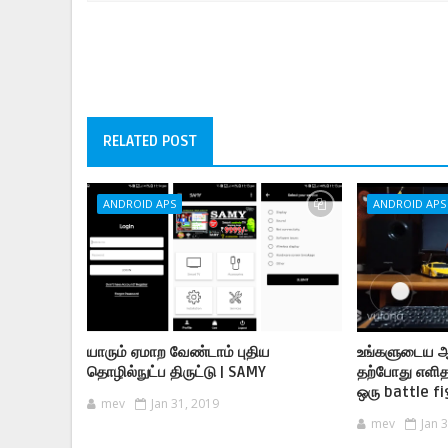
RELATED POST
ANDROID APS
ANDROID APS
யாரும் ஏமாற வேண்டாம் புதிய
உங்களுடைய ஆ
தொழில்நுட்ப திருட்டு | SAMY
தற்போது எளி
ஒரு battle fi
mev
Jan 31, 2019
mev
Jan 