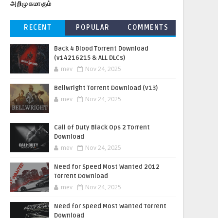
அறிமுகமாகும்
RECENT
POPULAR
COMMENTS
Back 4 Blood Torrent Download
(v14216215 & ALL DLCs)
mev
Nov 24, 2025
Bellwright Torrent Download (v13)
mev
Nov 24, 2025
Call of Duty Black Ops 2 Torrent
Download
mev
Nov 24, 2025
Need for Speed Most Wanted 2012
Torrent Download
mev
Nov 24, 2025
Need for Speed Most Wanted Torrent
Download