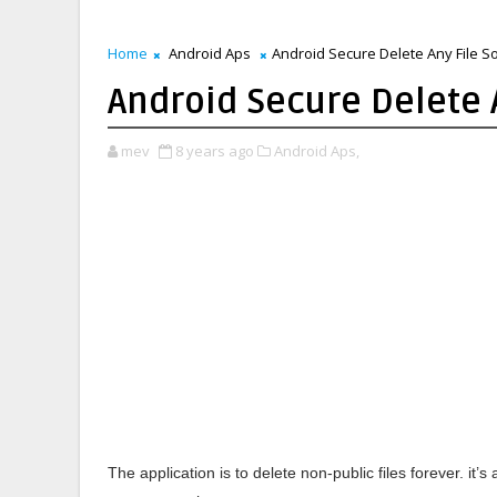
Home
Android Aps
Android Secure Delete Any File Sor
Android Secure Delete A
mev
8 years ago
Android Aps,
The application is to delete non-public files forever. it