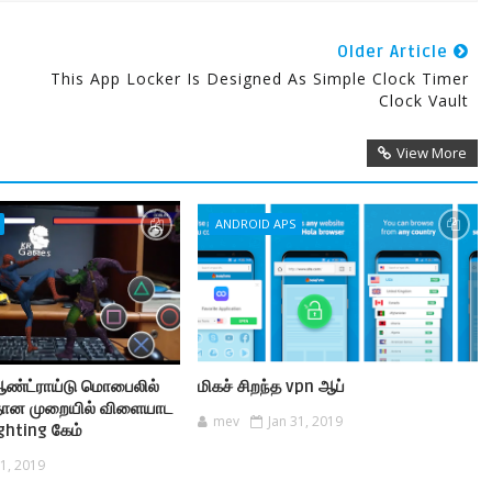
Older Article
This App Locker Is Designed As Simple Clock Timer
Clock Vault
View More
ANDROID APS
ண்ட்ராய்டு மொபைலில்
மிகச் சிறந்த vpn ஆப்
தான முறையில் விளையாட
mev
Jan 31, 2019
ghting கேம்
31, 2019