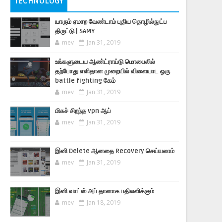
TECHNOLOGY
யாரும் ஏமாற வேண்டாம் புதிய தொழில்நுட்ப
திருட்டு | SAMY
mev
Jan 31, 2019
உங்களுடைய ஆண்ட்ராய்டு மொபைலில்
தற்போது எளிதான முறையில் விளையாட ஒரு
battle fighting கேம்
mev
Jan 31, 2019
மிகச் சிறந்த vpn ஆப்
mev
Jan 31, 2019
இனி Delete ஆனதை Recovery செய்யலாம்
mev
Jan 31, 2019
இனி வாட்ஸ் அப் தானாக பதிலளிக்கும்
mev
Jan 18, 2019